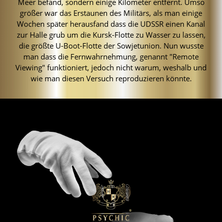
Meer befand, sondern einige Kilometer entfernt. Umso
größer war das Erstaunen des Militärs, als man einige
Wochen später herausfand dass die UDSSR einen Kanal
zur Halle grub um die Kursk-Flotte zu Wasser zu lassen,
die größte U-Boot-Flotte der Sowjetunion. Nun wusste
man dass die Fernwahrnehmung, genannt "Remote
Viewing" funktioniert, jedoch nicht warum, weshalb und
wie man diesen Versuch reproduzieren könnte.